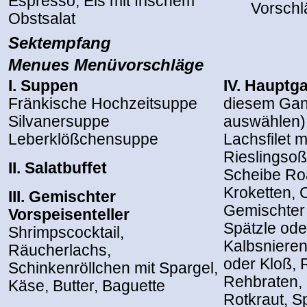
Espresso, Eis mit frischem
Vorsch
Obstsalat
Sektempfang
Menues Menüvorschläge
I. Suppen
IV. Hauptg
Fränkische Hochzeitsuppe
diesem Gan
Silvanersuppe
auswählen)
Leberklößchensuppe
Lachsfilet m
Rieslingso
II. Salatbuffet
Scheibe Roa
Kroketten,
III. Gemischter
Gemischter 
Vorspeisenteller
Spätzle ode
Shrimpscocktail,
Kalbsnieren
Räucherlachs,
oder Kloß, 
Schinkenröllchen mit Spargel,
Rehbraten, 
Käse, Butter, Baguette
Rotkraut, S