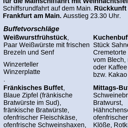
für die Mainschiffahrt mit Weihnachtsfei
Schiffsrundfahrt auf dem Main.
Rückkunft 
Frankfurt am Main.
Ausstieg 23.30 Uhr.
Buffetvorschläge
Weißwurstfrühstück
,
Kuchenbuf
Paar Weißwürste mit frischen
Stück Sahne
Brezeln und Senf
Cremetorte
vom Blech, 
Winzerteller
oder Kaffe
Winzerplatte
bzw. Kakao
.
Fränkisches Buffet
,
Mittags-Bu
Blaue Zipfel (fränkische
Schweinebra
Bratwürste im Sud),
Bratwurst,
fränkische Bratwürste,
Hähnchensc
ofenfrischer Fleischkäse,
ofenfrische
ofenfrische Schweinshaxen,
Klöße, Rotk