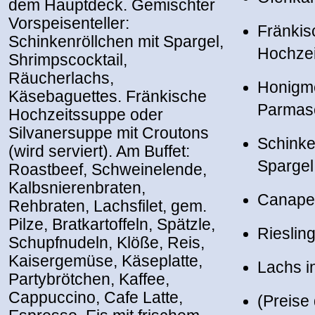
dem Hauptdeck. Gemischter
Vorspeisenteller:
Fränkis
Schinkenröllchen mit Spargel,
Hochze
Shrimpscocktail,
Räucherlachs,
Honigme
Käsebaguettes. Fränkische
Parmas
Hochzeitssuppe oder
Silvanersuppe mit Croutons
Schinke
(wird serviert). Am Buffet:
Spargel
Roastbeef, Schweinelende,
Kalbsnierenbraten,
Canape
Rehbraten, Lachsfilet, gem.
Pilze, Bratkartoffeln, Spätzle,
Rieslin
Schupfnudeln, Klöße, Reis,
Kaisergemüse, Käseplatte,
Lachs 
Partybrötchen, Kaffee,
Cappuccino, Cafe Latte,
(Preise 