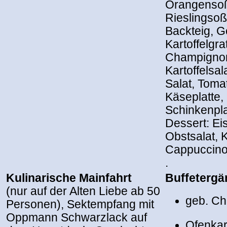
Orangensoße
Rieslingso
Backteig, G
Kartoffelgra
Champignon
Kartoffelsal
Salat, Toma
Käseplatte,
Schinkenpla
Dessert: Ei
Obstsalat, K
Cappuccino,
.
Kulinarische Mainfahrt
Buffeterg
(nur auf der Alten Liebe ab 50
geb. C
Personen), Sektempfang mit
Oppmann Schwarzlack auf
Ofenkar