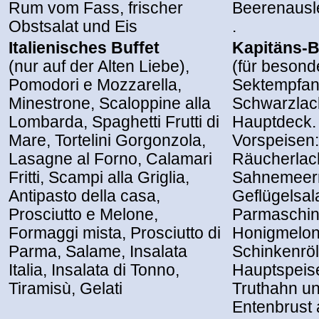
Rum vom Fass, frischer
Beerenausl
Obstsalat und Eis
.
Italienisches Buffet
Kapitäns-B
(nur auf der Alten Liebe),
(für besond
Pomodori e Mozzarella,
Sektempfan
Minestrone, Scaloppine alla
Schwarzlac
Lombarda, Spaghetti Frutti di
Hauptdeck.
Mare, Tortelini Gorgonzola,
Vorspeisen:
Lasagne al Forno, Calamari
Räucherlac
Fritti, Scampi alla Griglia,
Sahnemeerr
Antipasto della casa,
Geflügelsala
Prosciutto e Melone,
Parmaschin
Formaggi mista, Prosciutto di
Honigmelon
Parma, Salame, Insalata
Schinkenröl
Italia, Insalata di Tonno,
Hauptspeise
Tiramisù, Gelati
Truthahn un
Entenbrust 