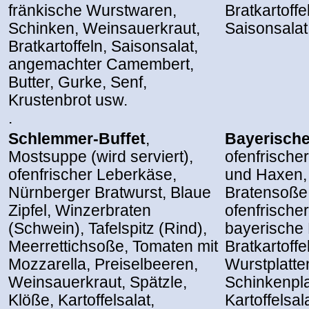
fränkische Wurstwaren,
Bratkartoffe
Schinken, Weinsauerkraut,
Saisonsalat
Bratkartoffeln, Saisonsalat,
angemachter Camembert,
Butter, Gurke, Senf,
Krustenbrot usw.
.
Schlemmer-Buffet
,
Bayerische
Mostsuppe (wird serviert),
ofenfrische
ofenfrischer Leberkäse,
und Haxen,
Nürnberger Bratwurst, Blaue
Bratensoße,
Zipfel, Winzerbraten
ofenfrische
(Schwein), Tafelspitz (Rind),
bayerische 
Meerrettichsoße, Tomaten mit
Bratkartoffe
Mozzarella, Preiselbeeren,
Wurstplatte
Weinsauerkraut, Spätzle,
Schinkenpla
Klöße, Kartoffelsalat,
Kartoffelsal