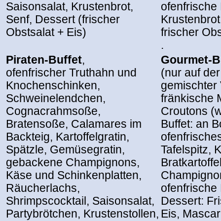
Saisonsalat, Krustenbrot,
ofenfrische
Senf, Dessert (frischer
Krustenbrot
Obstsalat + Eis)
frischer Obs
.
Piraten-Buffet
,
Gourmet-B
ofenfrischer Truthahn und
(nur auf der
Knochenschinken,
gemischter 
Schweinelendchen,
fränkische 
Cognacrahmsoße,
Croutons (w
Bratensoße, Calamares im
Buffet: an 
Backteig, Kartoffelgratin,
ofenfrische
Spätzle, Gemüsegratin,
Tafelspitz, 
gebackene Champignons,
Bratkartoffe
Käse und Schinkenplatten,
Champignon
Räucherlachs,
ofenfrische
Shrimpscocktail, Saisonsalat,
Dessert: Fr
Partybrötchen, Krustenstollen,
Eis, Mascar