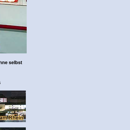
hne selbst
6