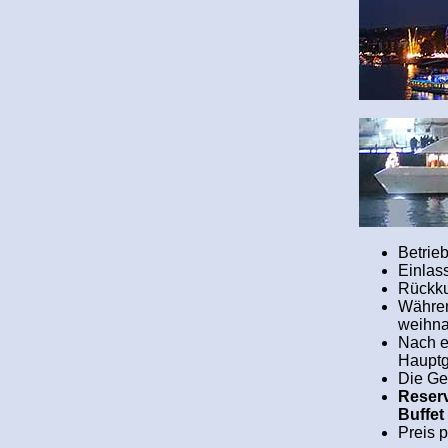
Betrie
Einlass
Rückku
Währen
weihna
Nach e
Hauptg
Die Ge
Reserv
Buffet
Preis 