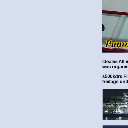
Ideales All
was organi
s506kdrs F
freitags und