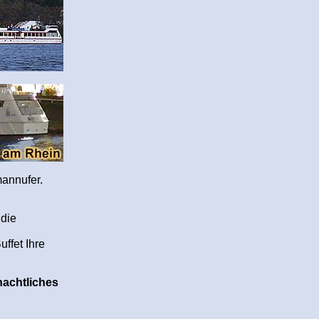
mannufer.
 die
ffet Ihre
hnachtliches