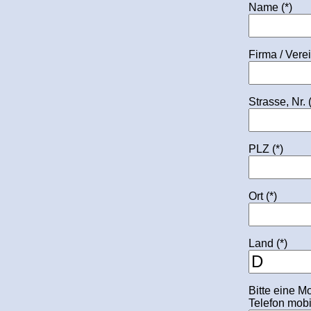
Name (*)
Firma / Verein
Strasse, Nr. (
PLZ (*)
Ort (*)
Land (*)
Bitte eine M
Telefon mobi