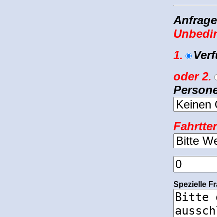
Anfrage
Unbedin
1.
Ver
oder
2.
Person
Fahrtte
Spezielle 